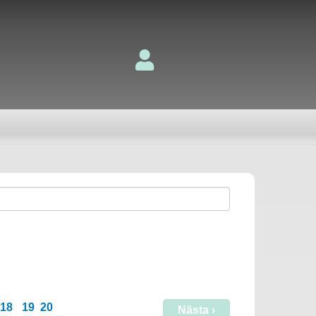
18
19
20
Nästa ›