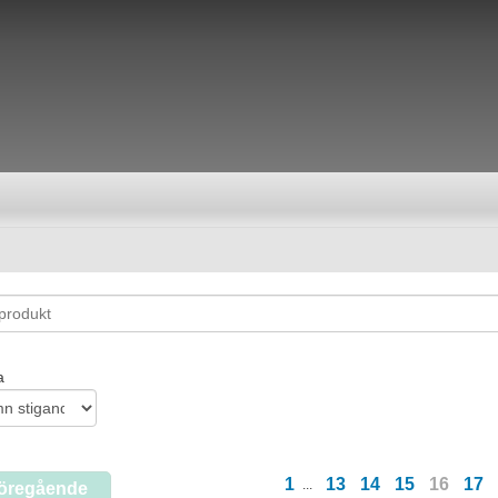
a
1
13
14
15
16
17
...
Föregående