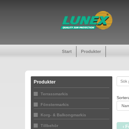
Start
Produkter
Produkter
Terrassmarkis
Sorter
Fönstermarkis
Korg- & Balkongmarkis
Tillbehör
‹ 