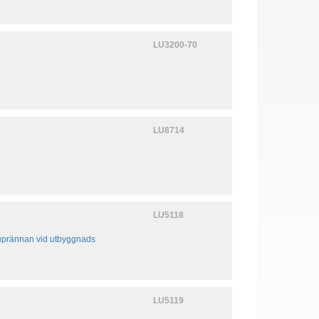
LU3200-70
LU8714
LU5118
 stuprännan vid utbyggnads
LU5119