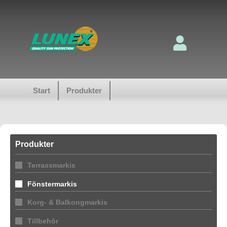
Start
Produkter
Produkter
Terrassmarkis
Fönstermarkis
Korg- & Balkongmarkis
Tillbehör