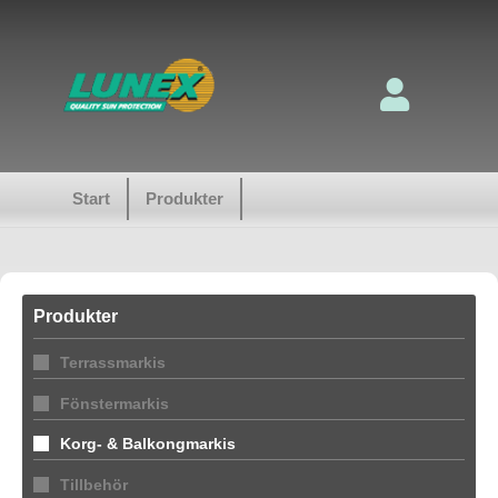
Start
Produkter
Produkter
Terrassmarkis
Fönstermarkis
Korg- & Balkongmarkis
Tillbehör