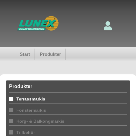
Start
Produkter
Produkter
Terrassmarkis
Fönstermarkis
Korg- & Balkongmarkis
Tillbehör