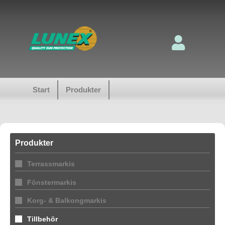
Start
Produkter
Produkter
Terrassmarkis
Fönstermarkis
Korg- & Balkongmarkis
Tillbehör