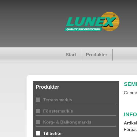
Start
Produkter
SEMI
Produkter
Geome
Terrassmarkis
Fönstermarkis
INF
Korg- & Balkongmarkis
Artike
Förpac
Tillbehör