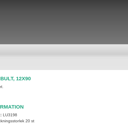
BULT, 12X90
t.
ORMATION
l:
LU3198
kningsstorlek 20 st