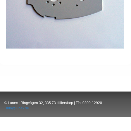
© Lunex | Ringvägen 32, 335 73 Hillerstorp | Tfn: 0300-12920
|
info@lunex.se