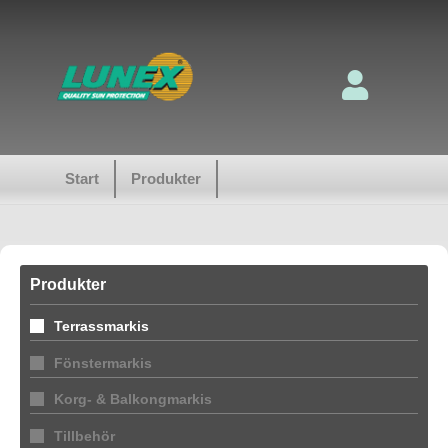
Start
Produkter
Produkter
Terrassmarkis
Fönstermarkis
Korg- & Balkongmarkis
Tillbehör