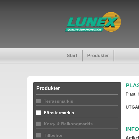
Start
Produkter
PLAS
Produkter
Plast, 
Terrassmarkis
UTGÅ
Fönstermarkis
Korg- & Balkongmarkis
INF
Tillbehör
Artike