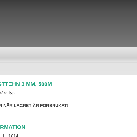
TTEHN 3 MM, 500M
hård typ.
R NÄR LAGRET ÄR FÖRBRUKAT!
ORMATION
l:
LU1014