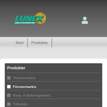
Start
Produkter
Produkter
Terrassmarkis
Fönstermarkis
Korg- & Balkongmarkis
Tillbehör