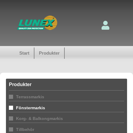
Start
Produkter
Produkter
Terrassmarkis
Fönstermarkis
Korg- & Balkongmarkis
Tillbehör