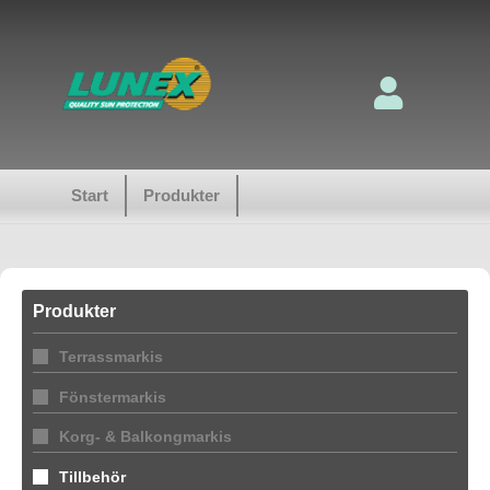
Start
Produkter
Produkter
Terrassmarkis
Fönstermarkis
Korg- & Balkongmarkis
Tillbehör