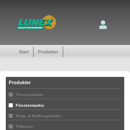
Start
Produkter
Produkter
Terrassmarkis
Fönstermarkis
Korg- & Balkongmarkis
Tillbehör