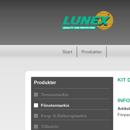
Start
Produkter
KIT
Produkter
Terrassmarkis
INF
Fönstermarkis
Artike
Förpac
Korg- & Balkongmarkis
Tillbehör