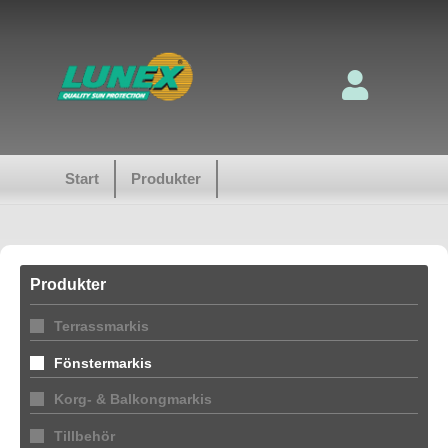
Start
Produkter
Produkter
Terrassmarkis
Fönstermarkis
Korg- & Balkongmarkis
Tillbehör