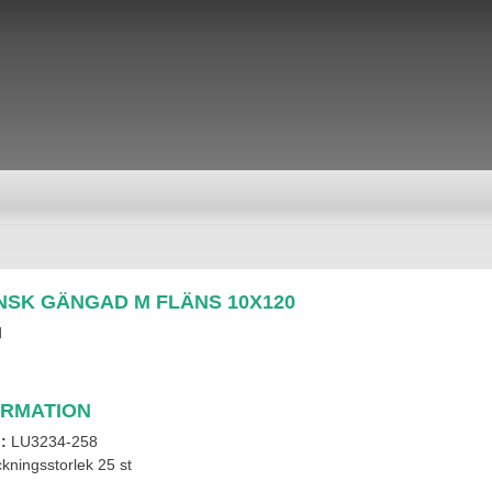
NSK GÄNGAD M FLÄNS 10X120
d
ORMATION
l:
LU3234-258
kningsstorlek 25 st