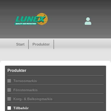
Start
Produkter
Produkter
Terrassmarkis
Fönstermarkis
Korg- & Balkongmarkis
Tillbehör