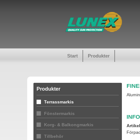
Start
Produkter
FIN
Produkter
Alumin
Terrassmarkis
Fönstermarkis
INF
Korg- & Balkongmarkis
Artike
Förpac
Tillbehör