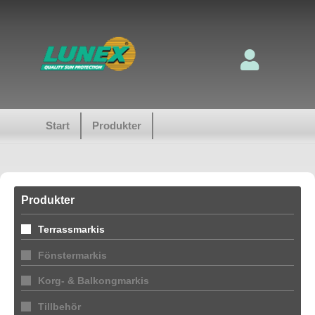
Start
Produkter
Produkter
Terrassmarkis
Fönstermarkis
Korg- & Balkongmarkis
Tillbehör