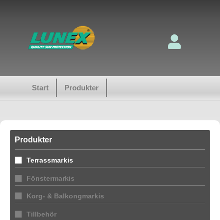
Start
Produkter
Produkter
Terrassmarkis
Fönstermarkis
Korg- & Balkongmarkis
Tillbehör