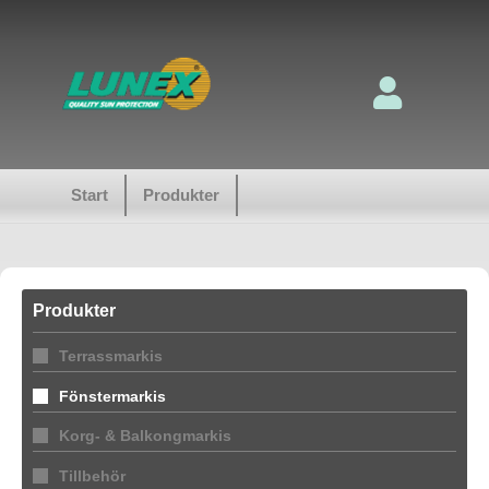
Start
Produkter
Produkter
Terrassmarkis
Fönstermarkis
Korg- & Balkongmarkis
Tillbehör