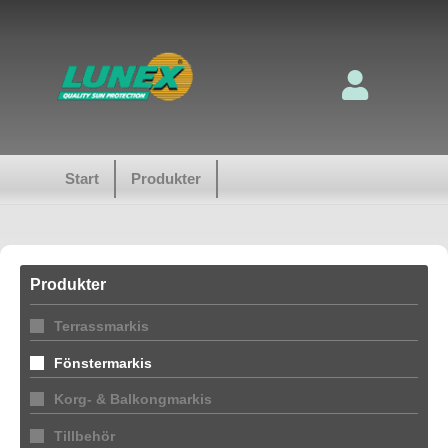
Start
Produkter
Produkter
Terrassmarkis
Fönstermarkis
Korg- & Balkongmarkis
Tillbehör