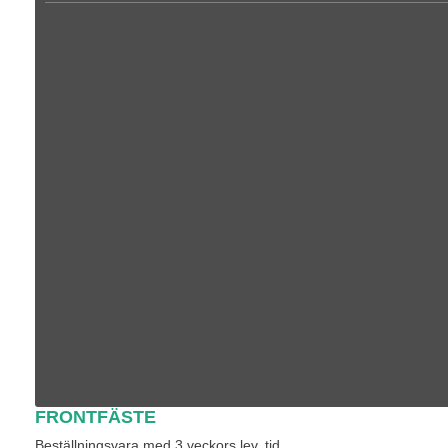
FRONTFÄSTE
Beställningsvara med 3 veckors lev. tid